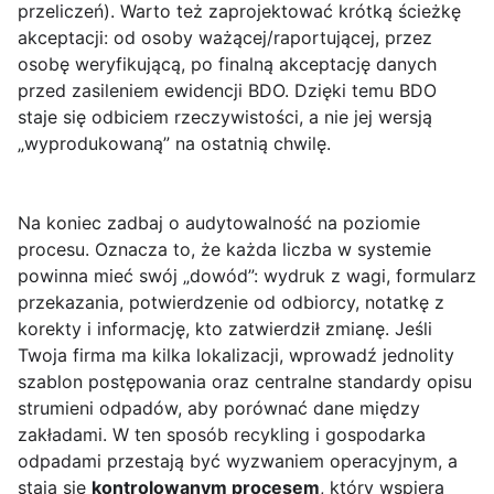
przeliczeń). Warto też zaprojektować krótką ścieżkę
akceptacji: od osoby ważącej/raportującej, przez
osobę weryfikującą, po finalną akceptację danych
przed zasileniem ewidencji BDO. Dzięki temu BDO
staje się odbiciem rzeczywistości, a nie jej wersją
„wyprodukowaną” na ostatnią chwilę.
Na koniec zadbaj o audytowalność na poziomie
procesu. Oznacza to, że każda liczba w systemie
powinna mieć swój „dowód”: wydruk z wagi, formularz
przekazania, potwierdzenie od odbiorcy, notatkę z
korekty i informację, kto zatwierdził zmianę. Jeśli
Twoja firma ma kilka lokalizacji, wprowadź jednolity
szablon postępowania oraz centralne standardy opisu
strumieni odpadów, aby porównać dane między
zakładami. W ten sposób recykling i gospodarka
odpadami przestają być wyzwaniem operacyjnym, a
stają się
kontrolowanym procesem
, który wspiera