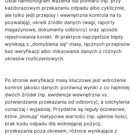
Ustal harmonogram ważenia lub pomiaru (np. przy
każdorazowym przekazaniu odpadu albo cyklicznie,
ale tylko jeśli przepisy i wewnętrzna kontrola na to
pozwalają), określ źródło danych (wagi, raporty
magazynowe, dokumenty odbiorcy) oraz sposób
rejestrowania korekt. W praktyce najczęstsze błędy
wynikają z „domyślania się” masy, ręcznych przepisów
bez weryfikacji albo miksowania danych z różnych
okresów rozliczeniowych.
Po stronie weryfikacji masy kluczowe jest wdrożenie
kontroli jakości danych: porównuj wyniki z co najmniej
dwóch źródeł (np. ewidencja wewnętrzna vs.
potwierdzenie przekazania od odbiorcy), a odchylenia
oznaczaj i wyjaśniaj. Przydatne są
reguły biznesowe
,
które „blokują” nietypowe wartości (np. ujemne ilości,
brak kodu odpadu dla widniejącej pozycji,
przekazania poza okresem, różnice wynikające z