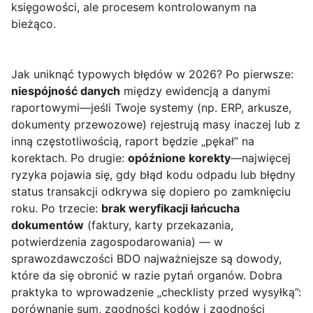
księgowości, ale procesem kontrolowanym na
bieżąco.
Jak uniknąć typowych błędów w 2026? Po pierwsze:
niespójność danych
między ewidencją a danymi
raportowymi—jeśli Twoje systemy (np. ERP, arkusze,
dokumenty przewozowe) rejestrują masy inaczej lub z
inną częstotliwością, raport będzie „pękał” na
korektach. Po drugie:
opóźnione korekty
—najwięcej
ryzyka pojawia się, gdy błąd kodu odpadu lub błędny
status transakcji odkrywa się dopiero po zamknięciu
roku. Po trzecie:
brak weryfikacji łańcucha
dokumentów
(faktury, karty przekazania,
potwierdzenia zagospodarowania) — w
sprawozdawczości BDO najważniejsze są dowody,
które da się obronić w razie pytań organów. Dobra
praktyka to wprowadzenie „checklisty przed wysyłką”:
porównanie sum, zgodności kodów i zgodności