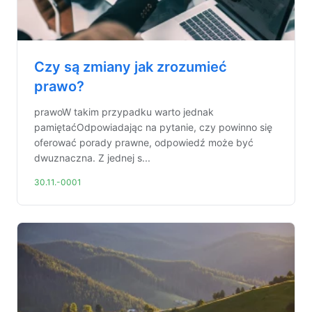
Czy są zmiany jak zrozumieć
prawo?
prawoW takim przypadku warto jednak
pamiętaćOdpowiadając na pytanie, czy powinno się
oferować porady prawne, odpowiedź może być
dwuznaczna. Z jednej s...
30.11.-0001