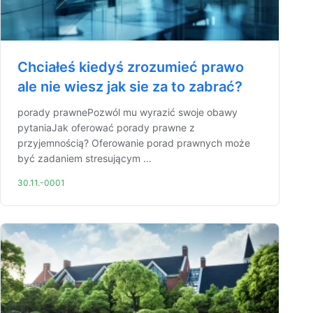
Chciałeś kiedyś zrozumieć prawo
ale nie wiesz jak sie za to zabrać?
porady prawnePozwól mu wyrazić swoje obawy
pytaniaJak oferować porady prawne z
przyjemnością? Oferowanie porad prawnych może
być zadaniem stresującym ...
30.11.-0001