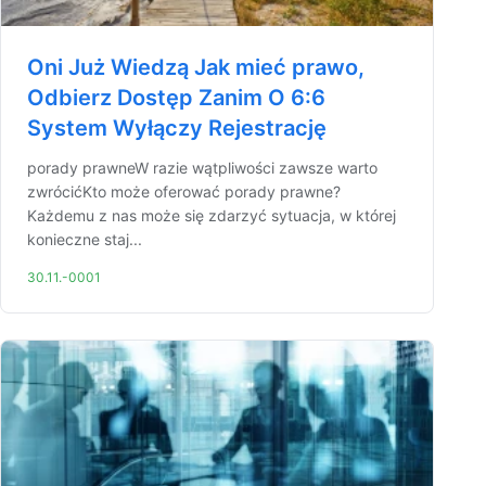
Oni Już Wiedzą Jak mieć prawo,
Odbierz Dostęp Zanim O 6:6
System Wyłączy Rejestrację
porady prawneW razie wątpliwości zawsze warto
zwrócićKto może oferować porady prawne?
Każdemu z nas może się zdarzyć sytuacja, w której
konieczne staj...
30.11.-0001