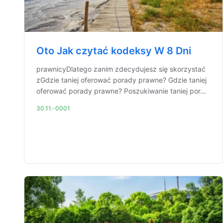
Oto Jak czytać kodeksy W 8 Dni
prawnicyDlatego zanim zdecydujesz się skorzystać
zGdzie taniej oferować porady prawne? Gdzie taniej
oferować porady prawne? Poszukiwanie taniej por...
30.11.-0001