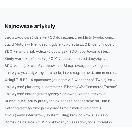
Najnowsze artykuły
Jak przygotować działkę ROD do sezonu: checklisty (woda, kom...
Lucid Motors w Niemczech: gdzie kupić auta LUCID, ceny, mode...
BDO Finlandia: jak wdrożyć obowiązki BDO, raportowanie i ter...
Kiedy warto kupić działkę ROD? 7 checklist przed decyzją: st...
BDO Malta: jak wdrożyć obowiązki Biorąc uwagę recykling, odp...
Jak wyczyścić dywany i tapicerkę bez smug: sprawdzone metody...
Usługi TULPE: 10 sposobów, jak poprawić widoczność Twojej ma...
Jak wybrać platformę e-commerce (Shopify/WooCommerce/PrestaS...
Jak wybrać catering dietetyczny? Porównaj kalorie, makro, al...
Budżet 50/30/20 w praktyce: jak zacząć oszczędzać od jutra b...
Katering dietetyczny: jak wybrać firmę z makro, kaloriami i ...
NWIS (nowy internetowy system usług) krok po kroku: jak zało...
Domek na działce ROD: 7 praktycznych zasad wyboru i formalno...
5 pomysłów na meble do biura w małej przestrzeni: od ergonom...