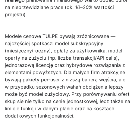
realnego planowania finansowego warto dodać bufor
na nieprzewidziane prace (ok.
10–20%
wartości
projektu).
Modele cenowe TULPE
bywają zróżnicowane —
najczęściej spotkasz: model subskrypcyjny
(miesięczny/roczny), opłatę za użytkownika, model
oparty na zużyciu (np. liczba transakcji/API calls),
jednorazową licencję oraz hybrydowe rozwiązania z
elementami powyższych. Dla małych firm atrakcyjne
bywają pakiety per-user z niższą barierą wejścia, ale
w przypadku sezonowych wahań obciążenia lepszy
może być model zużyciowy. Przy porównywaniu ofert
skup się nie tylko na cenie jednostkowej, lecz także na
limicie funkcji w danym planie oraz na kosztach
dodatkowych funkcjonalności.