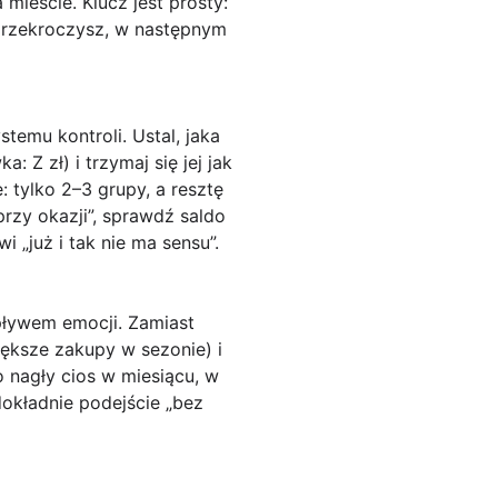
mieście. Klucz jest prosty:
i przekroczysz, w następnym
temu kontroli
. Ustal, jaka
: Z zł) i trzymaj się jej jak
: tylko 2–3 grupy, a resztę
rzy okazji”, sprawdź saldo
i „już i tak nie ma sensu”.
pływem emocji. Zamiast
iększe zakupy w sezonie) i
o nagły cios w miesiącu, w
okładnie podejście „bez