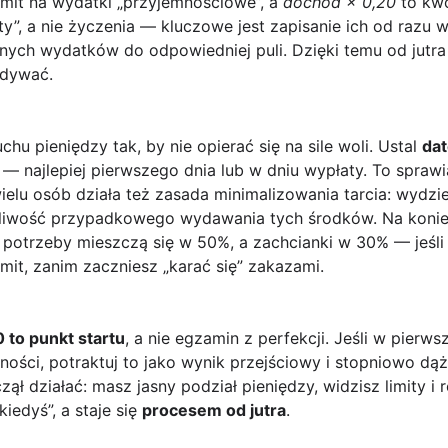
imit na wydatki „przyjemnościowe”, a
dochód × 0,20
to kwo
rty”, a nie życzenia — kluczowe jest zapisanie ich od razu 
tnych wydatków do odpowiedniej puli. Dzięki temu od jutr
adywać.
chu pieniędzy tak, by nie opierać się na sile woli. Ustal
dat
— najlepiej pierwszego dnia lub w dniu wypłaty. To sprawi
elu osób działa też zasada minimalizowania tarcia: wydzie
liwość przypadkowego wydawania tych środków. Na koniec
 potrzeby mieszczą się w 50%, a zachcianki w 30% — jeśli
imit, zanim zaczniesz „karać się” zakazami.
 to punkt startu
, a nie egzamin z perfekcji. Jeśli w pierw
ści, potraktuj to jako wynik przejściowy i stopniowo dąż 
ął działać: masz jasny podział pieniędzy, widzisz limity i 
iedyś”, a staje się
procesem od jutra
.