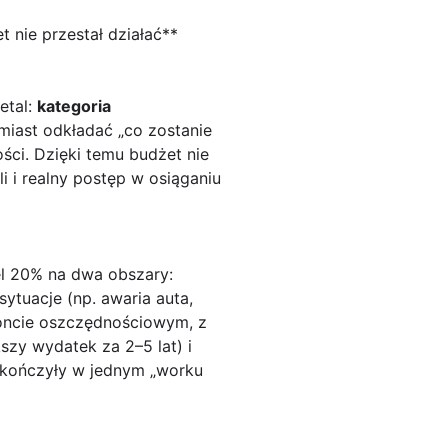
t nie przestał działać**
etal:
kategoria
amiast odkładać „co zostanie
ości. Dzięki temu budżet nie
 i realny postęp w osiąganiu
el 20% na dwa obszary:
sytuacje (np. awaria auta,
koncie oszczędnościowym, z
szy wydatek za 2–5 lat) i
e kończyły w jednym „worku