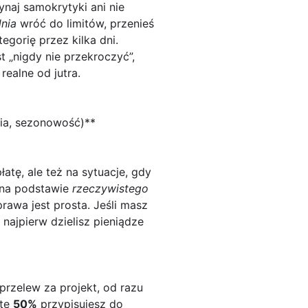
naj samokrytyki ani nie
nia
wróć do limitów, przenieś
egorię przez kilka dni.
t „nigdy nie przekroczyć”,
realne od jutra.
nia, sezonowość)**
atę, ale też na sytuacje, gdy
 na podstawie
rzeczywistego
rawa jest prosta. Jeśli masz
najpierw dzielisz pieniądze
przelew za projekt, od razu
ztę
50%
przypisujesz do