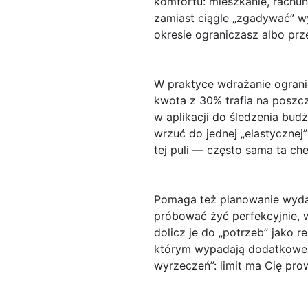
komfortu: mieszkanie, rachun
zamiast ciągle „zgadywać” wy
okresie ograniczasz albo prz
W praktyce wdrażanie ogran
kwota z 30% trafia na poszczeg
w aplikacji do śledzenia budże
wrzuć do jednej „elastycznej
tej puli — często sama ta che
Pomaga też planowanie
wyd
próbować żyć perfekcyjnie, w
dolicz je do „potrzeb” jako r
którym wypadają dodatkowe w
wyrzeczeń”: limit ma Cię prow