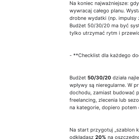
Na koniec najważniejsze: gdy
wywracaj całego planu. Wys
drobne wydatki (np. impulsy 
Budżet 50/30/20 ma być
sys
tylko utrzymać rytm i przewi
- **Checklist dla każdego do
Budżet
50/30/20
działa najl
wpływy są nieregularne. W p
dochodu, zamiast budować plan
freelancing, zlecenia lub se
na kategorie, dopiero potem 
Na start przygotuj „szablon 
odkładasz
20%
na oszczędno