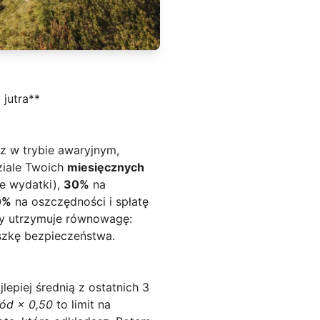
 jutra**
sz w trybie awaryjnym,
ziale Twoich
miesięcznych
e wydatki),
30%
na
0%
na oszczędności i spłatę
óry utrzymuje równowagę:
uszkę bezpieczeństwa.
lepiej średnią z ostatnich 3
ód × 0,50
to limit na