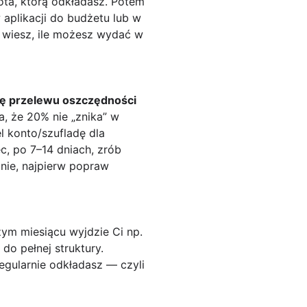
ta, którą odkładasz. Potem
w aplikacji do budżetu lub w
a wiesz, ile możesz wydać w
ę przelewu oszczędności
a, że 20% nie „znika” w
l konto/szufladę dla
, po 7–14 dniach, zrób
 nie, najpierw popraw
szym miesiącu wyjdzie Ci np.
do pełnej struktury.
regularnie odkładasz — czyli