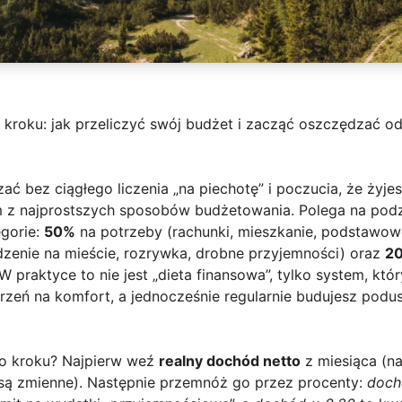
kroku: jak przeliczyć swój budżet i zacząć oszczędzać od
ać bez ciągłego liczenia „na piechotę” i poczucia, że żyje
m z najprostszych sposobów budżetowania. Polega na pod
egorie:
50%
na potrzeby (rachunki, mieszkanie, podstawow
jedzenie na mieście, rozrywka, drobne przyjemności) oraz
2
 praktyce to nie jest „dieta finansowa”, tylko system, kt
trzeń na komfort, a jednocześnie regularnie budujesz pod
po kroku? Najpierw weź
realny dochód netto
z miesiąca (naj
y są zmienne). Następnie przemnóż go przez procenty:
doch