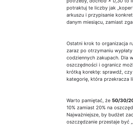
potrzeby,
dochód × 0,30
to l
potraktuj te liczby jak „kope
arkuszu i przypisanie konkre
danym miesiącu, zamiast zg
Ostatni krok to organizacja ru
zaraz po otrzymaniu wypłaty 
codziennych zakupach. Dla wi
oszczędności i ogranicz moż
krótką korektę: sprawdź, czy
kategorię, która przekracza l
Warto pamiętać, że
50/30/20
10% zamiast 20% na oszczędno
Najważniejsze, by budżet zacz
oszczędzanie przestaje być „k