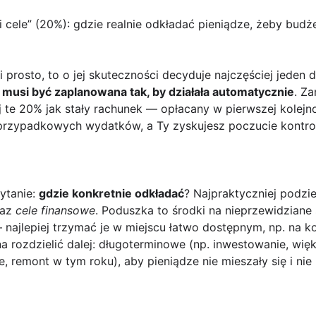
 cele” (20%): gdzie realnie odkładać pieniądze, żeby budże
 prosto, to o jej skuteczności decyduje najczęściej jeden d
 musi być zaplanowana tak, by działała automatycznie
. Z
uj te 20% jak stały rachunek — opłacany w pierwszej kolejn
 przypadkowych wydatków, a Ty zyskujesz poczucie kontroli
ytanie:
gdzie konkretnie odkładać
? Najpraktyczniej podzi
az
cele finansowe
. Poduszka to środki na nieprzewidziane 
 najlepiej trzymać je w miejscu łatwo dostępnym, np. na 
a rozdzielić dalej: długoterminowe (np. inwestowanie, więk
, remont w tym roku), aby pieniądze nie mieszały się i ni