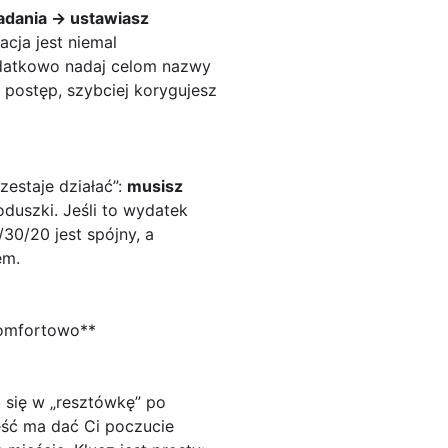
ładania → ustawiasz
acja jest niemal
odatkowo nadaj celom nazwy
z postęp, szybciej korygujesz
zestaje działać”:
musisz
oduszki. Jeśli to wydatek
0/20 jest spójny, a
em.
 komfortowo**
 się w „resztówkę” po
ęść ma dać Ci poczucie