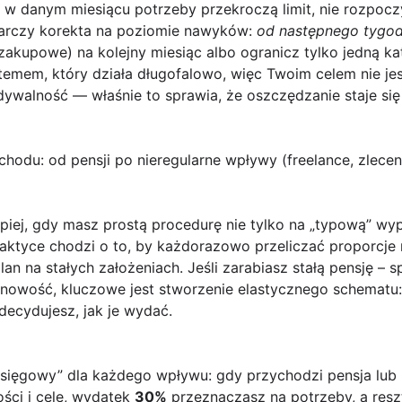
 w danym miesiącu potrzeby przekroczą limit, nie rozpoczy
tarczy korekta na poziomie nawyków:
od następnego tygod
zakupowe) na kolejny miesiąc albo ogranicz tylko jedną kat
temem, który działa długofalowo
, więc Twoim celem nie jes
dywalność — właśnie to sprawia, że oszczędzanie staje się 
chodu: od pensji po nieregularne wpływy (freelance, zlece
epiej, gdy masz prostą procedurę nie tylko na „typową” wypł
raktyce chodzi o to, by każdorazowo przeliczać proporcje
 na stałych założeniach. Jeśli zarabiasz stałą pensję – sp
zonowość, kluczowe jest stworzenie elastycznego schematu: 
decydujesz, jak je wydać.
księgowy” dla każdego wpływu: gdy przychodzi pensja lub 
ści i cele, wydatek
30%
przeznaczasz na potrzeby, a res