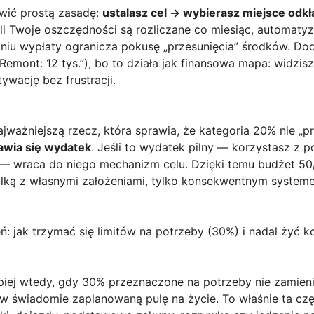
wić prostą zasadę:
ustalasz cel → wybierasz miejsce odk
eli Twoje oszczędności są rozliczane co miesiąc, automatyz
iu wypłaty ogranicza pokusę „przesunięcia” środków. D
„Remont: 12 tys.”), bo to działa jak finansowa mapa: widzis
tywację bez frustracji.
ważniejszą rzecz, która sprawia, że kategoria 20% nie „pr
jawia się wydatek
. Jeśli to wydatek pilny — korzystasz z p
 wraca do niego mechanizm celu. Dzięki temu budżet 50/3
walką z własnymi założeniami, tylko konsekwentnym system
ń: jak trzymać się limitów na potrzeby (30%) i nadal żyć
piej wtedy, gdy
30% przeznaczone na potrzeby
nie zamieni
 w świadomie zaplanowaną pulę na życie. To właśnie ta cz