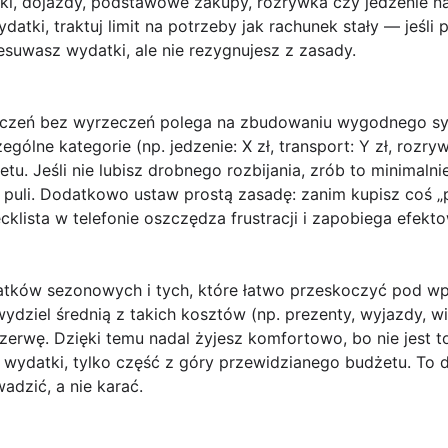
ki, dojazdy, podstawowe zakupy, rozrywka czy jedzenie na 
datki, traktuj limit na potrzeby jak rachunek stały — jeśl
esuwasz wydatki, ale nie rezygnujesz z zasady.
iczeń bez wyrzeczeń polega na
zbudowaniu wygodnego sys
ólne kategorie (np. jedzenie: X zł, transport: Y zł, rozrywka
tu. Jeśli nie lubisz drobnego rozbijania, zrób to minimalnie
” puli. Dodatkowo ustaw prostą zasadę: zanim kupisz coś „p
cklista w telefonie oszczędza frustracji i zapobiega efektow
atków sezonowych
i tych, które łatwo przeskoczyć pod w
ydziel średnią z takich kosztów (np. prezenty, wyjazdy, w
ezerwę. Dzięki temu nadal żyjesz komfortowo, bo nie jest t
ydatki, tylko część z góry przewidzianego budżetu. To d
adzić, a nie karać.