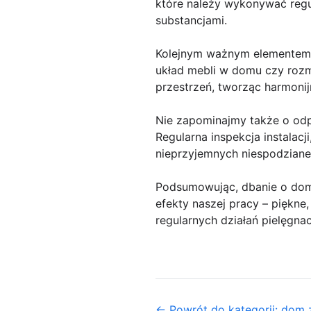
które należy wykonywać regu
substancjami.
Kolejnym ważnym elementem d
układ mebli w domu czy rozm
przestrzeń, tworząc harmonijn
Nie zapominajmy także o odp
Regularna inspekcja instalac
nieprzyjemnych niespodziane
Podsumowując, dbanie o dom 
efekty naszej pracy – piękne
regularnych działań pielęgna
← Powrót do kategorii: dom