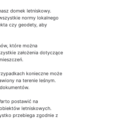
 nasz domek letniskowy.
 wszystkie normy lokalnego
ekta czy geodety, aby
anów, które można
szystkie założenia dotyczące
mieszczeń.
przypadkach konieczne może
awiony na terenie leśnym.
h dokumentów.
arto postawić na
obiektów letniskowych.
ystko przebiega zgodnie z