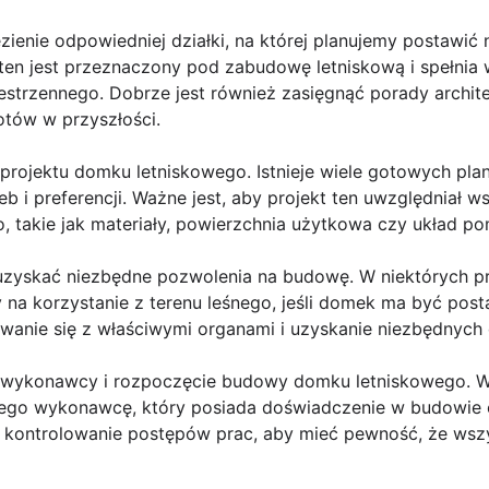
zienie odpowiedniej działki, na której planujemy postawić
 ten jest przeznaczony pod zabudowę letniskową i spełnia
strzennego. Dobrze jest również zasięgnąć porady archit
otów w przyszłości.
 projektu domku letniskowego. Istnieje wiele gotowych pl
 i preferencji. Ważne jest, aby projekt ten uwzględniał w
 takie jak materiały, powierzchnia użytkowa czy układ po
 uzyskać niezbędne pozwolenia na budowę. W niektórych 
na korzystanie z terenu leśnego, jeśli domek ma być post
owanie się z właściwymi organami i uzyskanie niezbędnyc
r wykonawcy i rozpoczęcie budowy domku letniskowego. W
nego wykonawcę, który posiada doświadczenie w budowie 
e kontrolowanie postępów prac, aby mieć pewność, że wsz