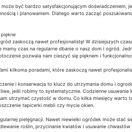
może być bardzo satysfakcjonującym doświadczeniem, jeś
nnością i planowaniem. Dlatego warto zacząć poszukiwania
 piękne
gród zaskoczą nawet profesjonalistę! W dzisiejszych czas
ze mamy czas na regularne dbanie o nasz dom i ogród. Jed
otoczenie pozwala nam cieszyć się pięknem i funkcjonalno
Wami kilkoma poradami, które zaskoczą nawet profesjonalis
czenie i konserwacja to klucz do utrzymania domu i ogrod
żliwe, jeśli robimy to systematycznie. Codzienne usuwanie
am utrzymać czystość w domu. Co kilka miesięcy warto t
yszczenie tapicerki mebli czy mycie okien.
larnej pielęgnacji. Nawet niewielki ogródek może stać się 
dlewanie roślin, przycinanie kwiatów i usuwanie chwastó