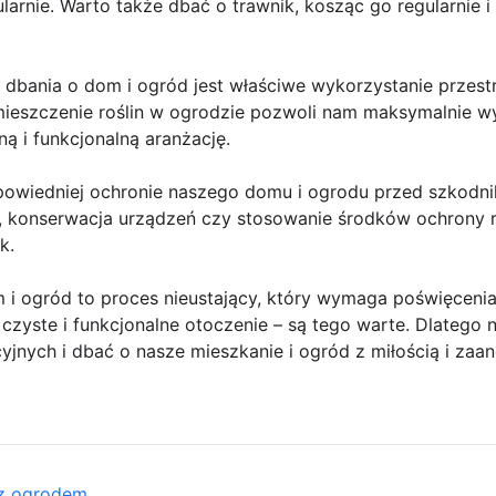
larnie. Warto także dbać o trawnik, kosząc go regularnie
bania o dom i ogród jest właściwe wykorzystanie przest
ieszczenie roślin w ogrodzie pozwoli nam maksymalnie w
ą i funkcjonalną aranżację.
owiedniej ochronie naszego domu i ogrodu przed szkodnik
ji, konserwacja urządzeń czy stosowanie środków ochrony 
k.
i ogród to proces nieustający, który wymaga poświęceni
, czyste i funkcjonalne otoczenie – są tego warte. Dlateg
cyjnych i dbać o nasze mieszkanie i ogród z miłością i za
 z ogrodem