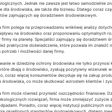
ogicznych. Jednak nie zawsze jest łatwo samodzielnie zna
e dla środowiska, ale także dla biznesu. Dlatego coraz czę
listów zajmujących się doradztwem środowiskowym.
firm polega na przeprowadzeniu wnikliwej analizy dotyc
wpływu na środowisko oraz proponowaniu optymalnych ro
firmy na planetę. Specjaliści zajmujący się doradztwem 
ież praktyczne doświadczenie, które pozwala im znaleźć n
potrzeb i możliwości danej firmy.
anie w dziedzinę ochrony środowiska nie tylko przynosi ko
, które dbają o środowisko, zyskują pozytywny wizerunek w
to, coraz więcej konsumentów decyduje się na zakup produk
a środowiska, co może skutkować wzrostem klientów i zys
firm może również przynieść oszczędności finansowe. Dz
 ekologicznych rozwiązań, firma może zmniejszyć zużycie 
odpadami. Ponadto, coraz więcej instytucji publicznych or
nia określonych standardów środowiskowych, dlatego inw