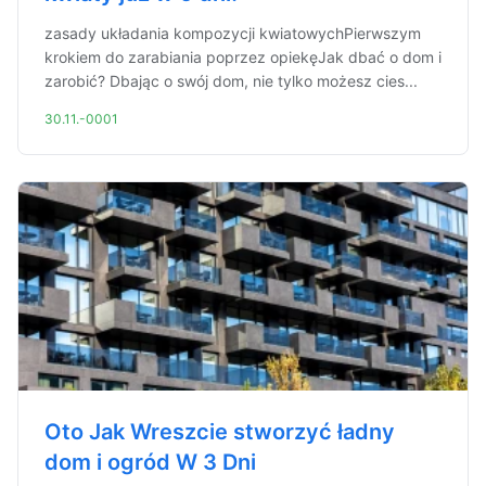
zasady układania kompozycji kwiatowychPierwszym
krokiem do zarabiania poprzez opiekęJak dbać o dom i
zarobić? Dbając o swój dom, nie tylko możesz cies...
30.11.-0001
Oto Jak Wreszcie stworzyć ładny
dom i ogród W 3 Dni