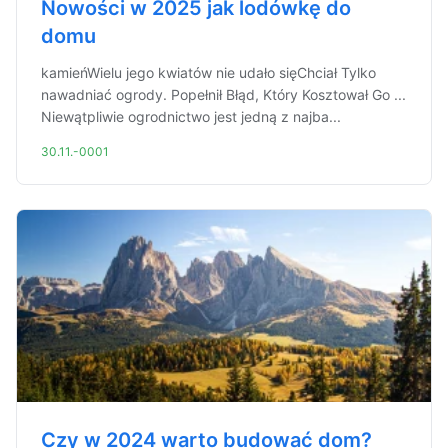
Nowości w 2025 jak lodówkę do
domu
kamieńWielu jego kwiatów nie udało sięChciał Tylko
nawadniać ogrody. Popełnił Błąd, Który Kosztował Go ...
Niewątpliwie ogrodnictwo jest jedną z najba...
30.11.-0001
Czy w 2024 warto budować dom?