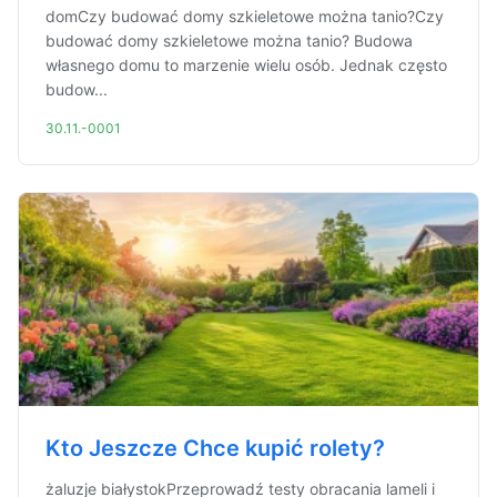
domCzy budować domy szkieletowe można tanio?Czy
budować domy szkieletowe można tanio? Budowa
własnego domu to marzenie wielu osób. Jednak często
budow...
30.11.-0001
Kto Jeszcze Chce kupić rolety?
żaluzje białystokPrzeprowadź testy obracania lameli i