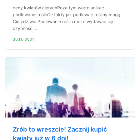
ceny kwiatów ciętychPoza tym warto unikać
podlewanie roślinTe fakty jak podlewać rośliny mogą
Cię zdziwić Podlewanie roślin może wydawać się
czynności...
30.11.-0001
Zrób to wreszcie! Zacznij kupić
kwiaty już w 6 dni!