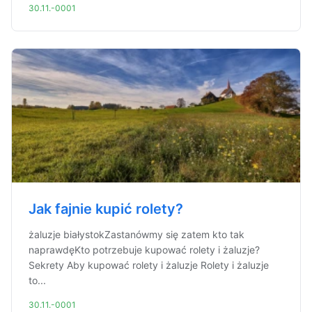
30.11.-0001
Jak fajnie kupić rolety?
żaluzje białystokZastanówmy się zatem kto tak
naprawdęKto potrzebuje kupować rolety i żaluzje?
Sekrety Aby kupować rolety i żaluzje Rolety i żaluzje
to...
30.11.-0001