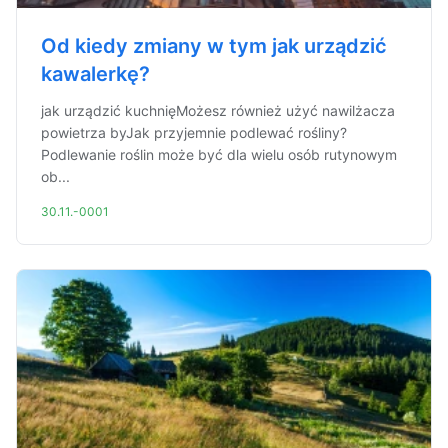
Od kiedy zmiany w tym jak urządzić
kawalerkę?
jak urządzić kuchnięMożesz również użyć nawilżacza
powietrza byJak przyjemnie podlewać rośliny?
Podlewanie roślin może być dla wielu osób rutynowym
ob...
30.11.-0001